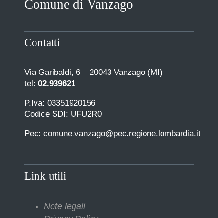
Comune di Vanzago
COMUNICAZIONE
Contatti
Via Garibaldi, 6 – 20043 Vanzago (MI)
tel:
02.939621
P.Iva: 03351920156
Codice SDI: UFU2R0
Pec: comune.vanzago@pec.regione.lombardia.it
Link utili
Note legali