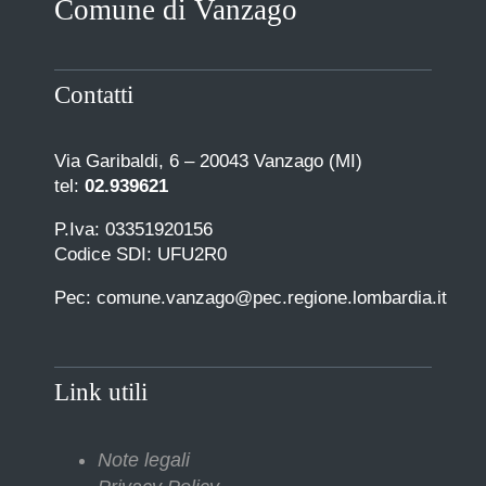
Comune di Vanzago
COMUNICAZIONE
Contatti
Via Garibaldi, 6 – 20043 Vanzago (MI)
tel:
02.939621
P.Iva: 03351920156
Codice SDI: UFU2R0
Pec: comune.vanzago@pec.regione.lombardia.it
Link utili
Note legali