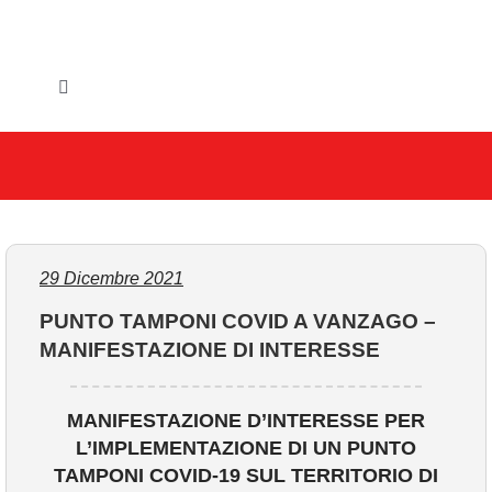
Salta
al
contenuto
Toggle
Navigation
HOME
IL COMUNE
GLI UFFICI
29 Dicembre 2021
PUNTO TAMPONI COVID A VANZAGO –
SERVIZI E UTILITA’
MANIFESTAZIONE DI INTERESSE
AREE TEMATICHE
MANIFESTAZIONE D’INTERESSE PER
L’IMPLEMENTAZIONE DI UN PUNTO
VIVERE VANZAGO
TAMPONI COVID-19 SUL TERRITORIO DI