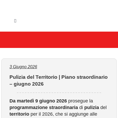
Salta
al
contenuto
Toggle
Navigation
HOME
IL COMUNE
GLI UFFICI
3 Giugno 2026
Pulizia del Territorio | Piano straordinario
SERVIZI E UTILITA’
– giugno 2026
AREE TEMATICHE
Da martedì 9 giugno 2026
prosegue la
programmazione straordinaria
di
pulizia
del
VIVERE VANZAGO
territorio
per il 2026, che si aggiunge alle