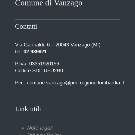
Comune di Vanzago
COMUNICAZIONE
Contatti
Via Garibaldi, 6 – 20043 Vanzago (MI)
tel:
02.939621
P.Iva: 03351920156
Codice SDI: UFU2R0
Pec: comune.vanzago@pec.regione.lombardia.it
Link utili
Note legali