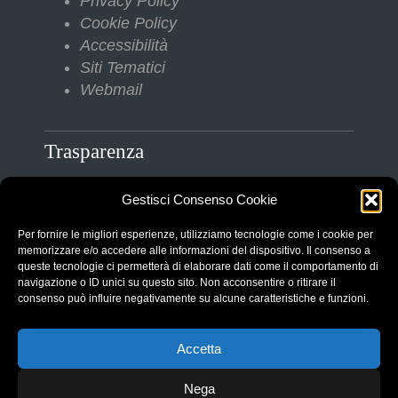
Privacy Policy
Cookie Policy
Accessibilità
Siti Tematici
Webmail
Trasparenza
Gestisci Consenso Cookie
Amministrazione Trasparente
Albo Pretorio
Per fornire le migliori esperienze, utilizziamo tecnologie come i cookie per
Bilanci
memorizzare e/o accedere alle informazioni del dispositivo. Il consenso a
queste tecnologie ci permetterà di elaborare dati come il comportamento di
Bandi di gara
navigazione o ID unici su questo sito. Non acconsentire o ritirare il
Pubblicazioni di Matrimonio
consenso può influire negativamente su alcune caratteristiche e funzioni.
Responsabile protezione dati (RPD)
Accetta
Nega