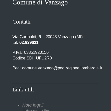
Comune di Vanzago
COMUNICAZIONE
Contatti
Via Garibaldi, 6 – 20043 Vanzago (MI)
tel:
02.939621
P.Iva: 03351920156
Codice SDI: UFU2R0
Pec: comune.vanzago@pec.regione.lombardia.it
Link utili
Note legali