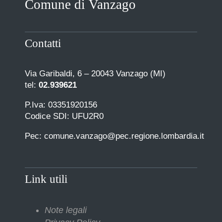
Comune di Vanzago
COMUNICAZIONE
Contatti
Via Garibaldi, 6 – 20043 Vanzago (MI)
tel:
02.939621
P.Iva: 03351920156
Codice SDI: UFU2R0
Pec: comune.vanzago@pec.regione.lombardia.it
Link utili
Note legali