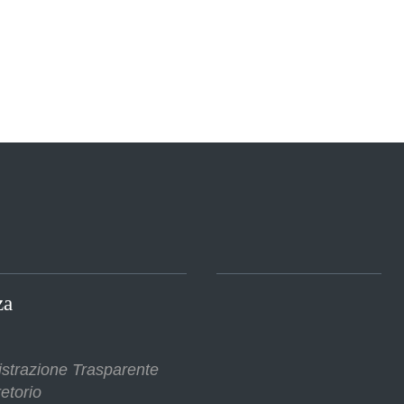
za
strazione Trasparente
etorio