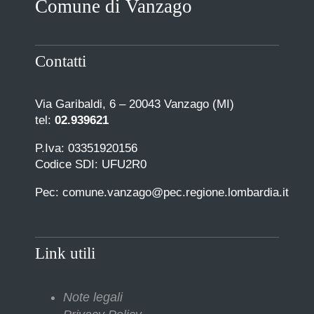
Comune di Vanzago
COMUNICAZIONE
Contatti
Via Garibaldi, 6 – 20043 Vanzago (MI)
tel:
02.939621
P.Iva: 03351920156
Codice SDI: UFU2R0
Pec: comune.vanzago@pec.regione.lombardia.it
Link utili
Note legali