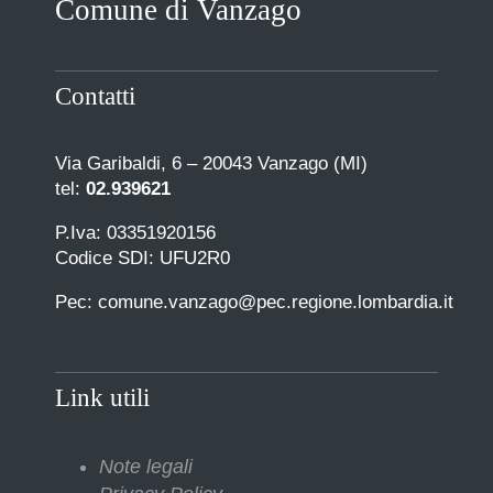
Comune di Vanzago
COMUNICAZIONE
Contatti
Via Garibaldi, 6 – 20043 Vanzago (MI)
tel:
02.939621
P.Iva: 03351920156
Codice SDI: UFU2R0
Pec: comune.vanzago@pec.regione.lombardia.it
Link utili
Note legali