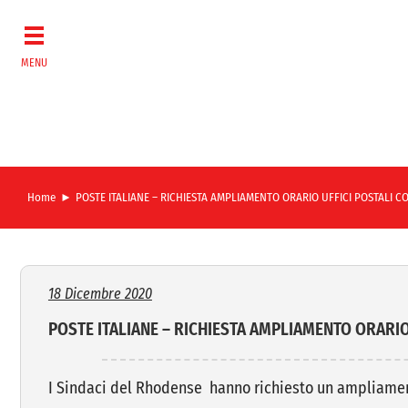
Salta
al
contenuto
Home
POSTE ITALIANE – RICHIESTA AMPLIAMENTO ORARIO UFFICI POSTALI 
18 Dicembre 2020
POSTE ITALIANE – RICHIESTA AMPLIAMENTO ORARI
I Sindaci del Rhodense hanno richiesto un ampliamento