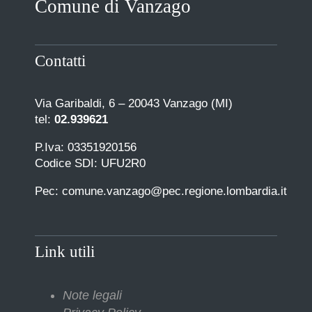
Comune di Vanzago
COMUNICAZIONE
Contatti
Via Garibaldi, 6 – 20043 Vanzago (MI)
tel:
02.939621
P.Iva: 03351920156
Codice SDI: UFU2R0
Pec: comune.vanzago@pec.regione.lombardia.it
Link utili
Note legali