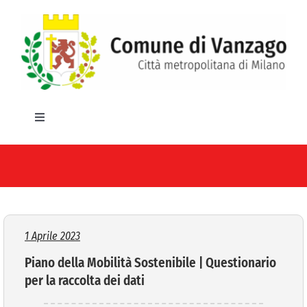
Salta
al
contenuto
Toggle
Navigation
HOME
IL COMUNE
GLI UFFICI
1 Aprile 2023
Piano della Mobilità Sostenibile | Questionario
SERVIZI E UTILITA’
per la raccolta dei dati
AREE TEMATICHE