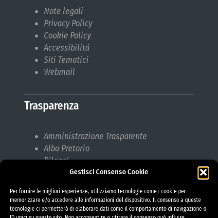
Note legali
Privacy Policy
Cookie Policy
Accessibilità
Siti Tematici
Webmail
Trasparenza
Amministrazione Trasparente
Albo Pretorio
Bilanci
Gestisci Consenso Cookie
Bandi di gara
Pubblicazioni di Matrimonio
Per fornire le migliori esperienze, utilizziamo tecnologie come i cookie per
Responsabile protezione dati (RPD)
memorizzare e/o accedere alle informazioni del dispositivo. Il consenso a queste
tecnologie ci permetterà di elaborare dati come il comportamento di navigazione o
ID unici su questo sito. Non acconsentire o ritirare il consenso può influire