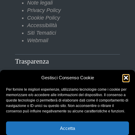
Note legali
Privacy Policy
Cookie Policy
Accessibilità
Siti Tematici
Webmail
Trasparenza
Gestisci Consenso Cookie
Amministrazione Trasparente
Albo Pretorio
Per fornire le migliori esperienze, utilizziamo tecnologie come i cookie per
Bilanci
memorizzare e/o accedere alle informazioni del dispositivo. Il consenso a
queste tecnologie ci permetterà di elaborare dati come il comportamento di
Bandi di gara
navigazione o ID unici su questo sito. Non acconsentire o ritirare il
Pubblicazioni di Matrimonio
consenso può influire negativamente su alcune caratteristiche e funzioni.
Responsabile protezione dati (RPD)
Accetta