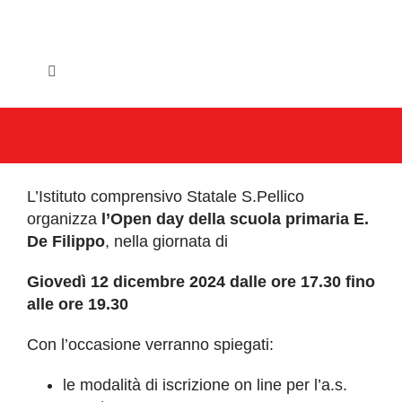
Salta
al
contenuto
Toggle
Navigation
HOME
IL COMUNE
L’Istituto comprensivo Statale S.Pellico
GLI UFFICI
organizza
l’Open day della scuola primaria E.
De Filippo
, nella giornata di
SERVIZI E UTILITA’
Giovedì 12 dicembre 2024 dalle ore 17.30 fino
alle ore 19.30
AREE TEMATICHE
Con l’occasione verranno spiegati:
VIVERE VANZAGO
le modalità di iscrizione on line per l’a.s.