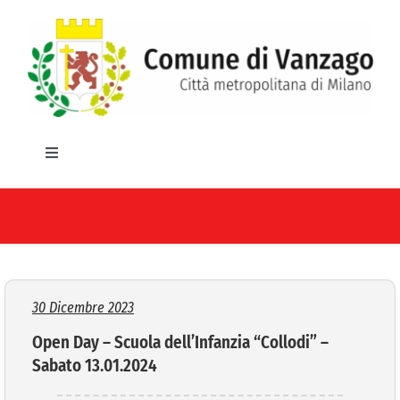
Salta
al
contenuto
Toggle
Navigation
HOME
IL COMUNE
GLI UFFICI
30 Dicembre 2023
Open Day – Scuola dell’Infanzia “Collodi” –
SERVIZI E UTILITA’
Sabato 13.01.2024
AREE TEMATICHE