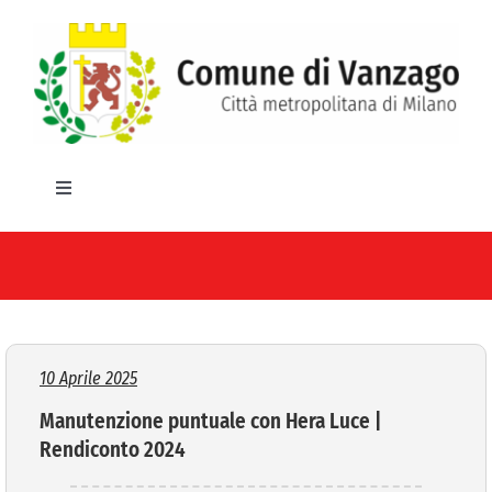
Salta
al
contenuto
Toggle
Navigation
HOME
IL COMUNE
GLI UFFICI
10 Aprile 2025
Manutenzione puntuale con Hera Luce |
SERVIZI E UTILITA’
Rendiconto 2024
AREE TEMATICHE