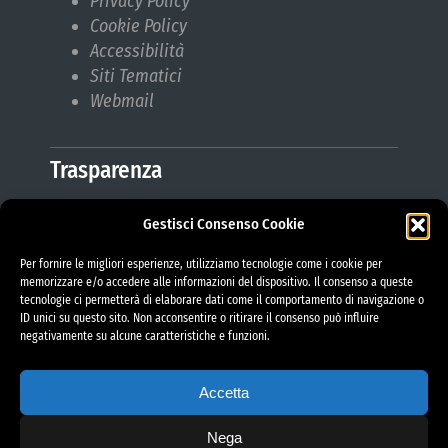
Privacy Policy
Cookie Policy
Accessibilità
Siti Tematici
Webmail
Trasparenza
Gestisci Consenso Cookie
Amministrazione Trasparente
Albo Pretorio
Per fornire le migliori esperienze, utilizziamo tecnologie come i cookie per
Bilanci
memorizzare e/o accedere alle informazioni del dispositivo. Il consenso a queste
tecnologie ci permetterà di elaborare dati come il comportamento di navigazione o
Bandi di gara
ID unici su questo sito. Non acconsentire o ritirare il consenso può influire
Pubblicazioni di Matrimonio
negativamente su alcune caratteristiche e funzioni.
Responsabile protezione dati (RPD)
Accetta
Nega