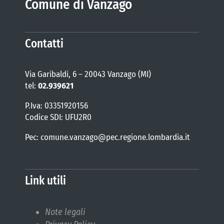
Comune di Vanzago
COMUNICAZIONE
Contatti
Via Garibaldi, 6 – 20043 Vanzago (MI)
tel:
02.939621
P.Iva: 03351920156
Codice SDI: UFU2R0
Pec: comune.vanzago@pec.regione.lombardia.it
Link utili
Note legali