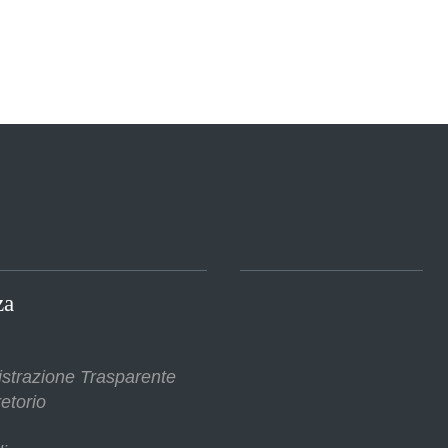
za
strazione Trasparente
etorio