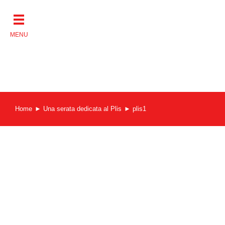
Salta
al
contenuto
Home
Una serata dedicata al Plis
plis1