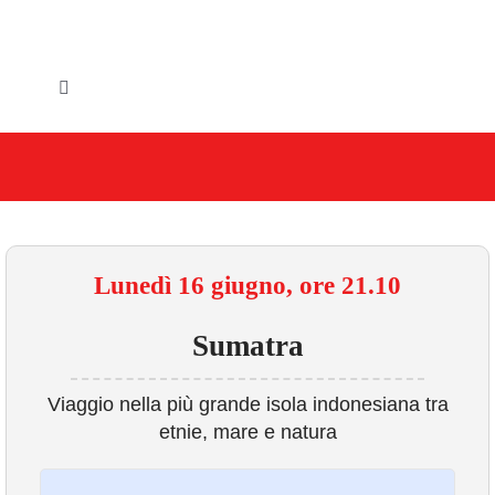
Salta
al
contenuto
Toggle
Navigation
HOME
IL COMUNE
GLI UFFICI
Lunedì 16 giugno, ore 21.10
SERVIZI E UTILITA’
Sumatra
AREE TEMATICHE
Viaggio nella più grande isola indonesiana tra
etnie, mare e natura
VIVERE VANZAGO