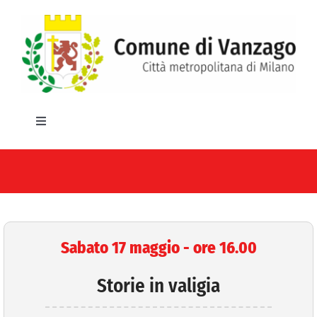
Salta
al
contenuto
Toggle
Navigation
HOME
IL COMUNE
GLI UFFICI
Sabato 17 maggio - ore 16.00
SERVIZI E UTILITA’
Storie in valigia
AREE TEMATICHE