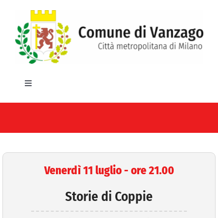
Salta
al
contenuto
Toggle
Navigation
HOME
IL COMUNE
GLI UFFICI
Venerdì 11 luglio - ore 21.00
SERVIZI E UTILITA’
Storie di Coppie
AREE TEMATICHE