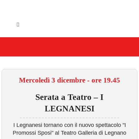
Salta
al
contenuto
Toggle
Navigation
HOME
IL COMUNE
GLI UFFICI
Mercoledì 3 dicembre - ore 19.45
SERVIZI E UTILITA’
Serata a Teatro – I
LEGNANESI
AREE TEMATICHE
I Legnanesi tornano con il nuovo spettacolo "I
VIVERE VANZAGO
Promossi Sposi" al Teatro Galleria di Legnano