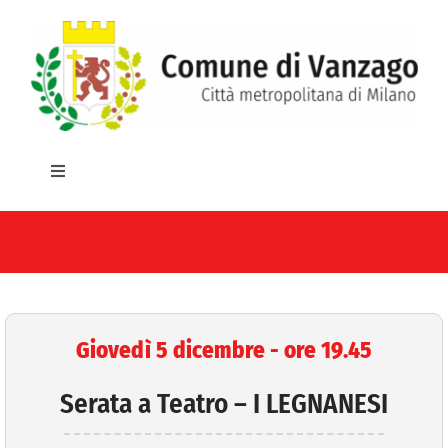
Salta
al
contenuto
Toggle
Navigation
HOME
IL COMUNE
GLI UFFICI
Giovedì 5 dicembre - ore 19.45
SERVIZI E UTILITA’
Serata a Teatro – I LEGNANESI
AREE TEMATICHE