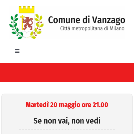
Salta
al
contenuto
Toggle
Navigation
HOME
IL COMUNE
GLI UFFICI
Martedì 20 maggio ore 21.00
SERVIZI E UTILITA’
Se non vai, non vedi
AREE TEMATICHE