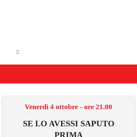
Salta
al
contenuto
Toggle
Navigation
HOME
IL COMUNE
GLI UFFICI
Venerdì 4 ottobre - ore 21.00
SERVIZI E UTILITA’
SE LO AVESSI SAPUTO
PRIMA
AREE TEMATICHE