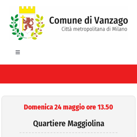
Salta
al
contenuto
Toggle
Navigation
HOME
IL COMUNE
GLI UFFICI
Domenica 24 maggio ore 13.50
SERVIZI E UTILITA’
Quartiere Maggiolina
AREE TEMATICHE