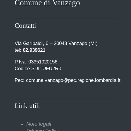
Comune di Vanzago
COMUNICAZIONE
Contatti
Via Garibaldi, 6 – 20043 Vanzago (MI)
tel:
02.939621
P.Iva: 03351920156
Codice SDI: UFU2R0
Pec: comune.vanzago@pec.regione.lombardia.it
Link utili
Note legali