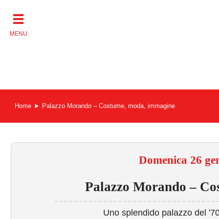
Salta
al
contenuto
Home
Palazzo Morando – Costume, moda, immagine
Domenica 26 gen
Palazzo Morando – Co
Uno splendido palazzo del '70