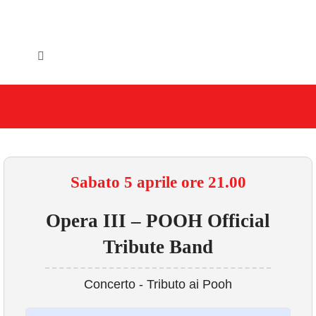
Salta
al
contenuto
Toggle
Navigation
HOME
IL COMUNE
GLI UFFICI
Sabato 5 aprile ore 21.00
SERVIZI E UTILITA’
Opera III – POOH Official
Tribute Band
AREE TEMATICHE
Concerto - Tributo ai Pooh
VIVERE VANZAGO