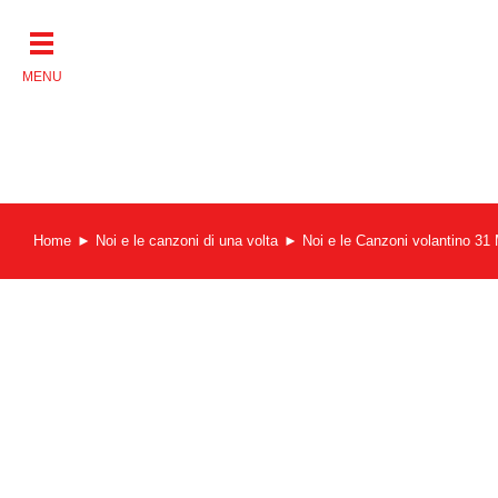
Salta
al
contenuto
Home
Noi e le canzoni di una volta
Noi e le Canzoni volantino 3