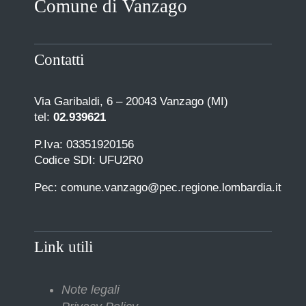
Comune di Vanzago
COMUNICAZIONE
Contatti
Via Garibaldi, 6 – 20043 Vanzago (MI)
tel:
02.939621
P.Iva: 03351920156
Codice SDI: UFU2R0
Pec: comune.vanzago@pec.regione.lombardia.it
Link utili
Note legali