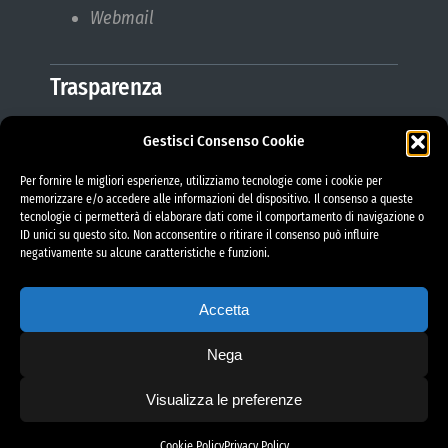
Webmail
Trasparenza
Gestisci Consenso Cookie
Amministrazione Trasparente
Albo Pretorio
Per fornire le migliori esperienze, utilizziamo tecnologie come i cookie per
Bilanci
memorizzare e/o accedere alle informazioni del dispositivo. Il consenso a queste
tecnologie ci permetterà di elaborare dati come il comportamento di navigazione o
Bandi di gara
ID unici su questo sito. Non acconsentire o ritirare il consenso può influire
Pubblicazioni di Matrimonio
negativamente su alcune caratteristiche e funzioni.
Responsabile protezione dati (RPD)
Accetta
Nega
Visualizza le preferenze
project by fantanet
Cookie Policy
Privacy Policy