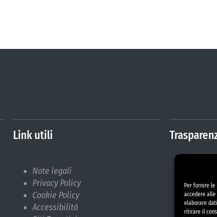
Link utili
Trasparen
Note legali
Amminis
Privacy Policy
Albo Pr
Per fornire l
Cookie Policy
Bilanci
accedere alle 
elaborare dat
Accessibilità
Bandi d
ritirare il co