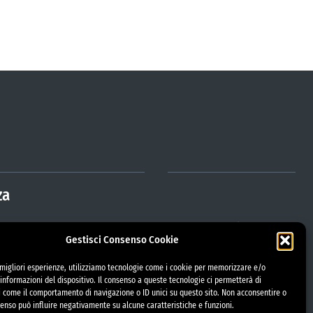
za
Gestisci Consenso Cookie
trazione Trasparente
etorio
e migliori esperienze, utilizziamo tecnologie come i cookie per memorizzare e/o
informazioni del dispositivo. Il consenso a queste tecnologie ci permetterà di
i come il comportamento di navigazione o ID unici su questo sito. Non acconsentire o
i gara
nsenso può influire negativamente su alcune caratteristiche e funzioni.