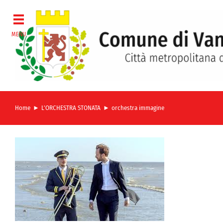
Salta
al
contenuto
Home
L’ORCHESTRA STONATA
orchestra immagine