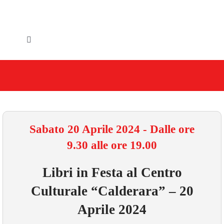
Salta
al
contenuto
Toggle
Navigation
HOME
IL COMUNE
GLI UFFICI
Sabato 20 Aprile 2024 - Dalle ore
9.30 alle ore 19.00
SERVIZI E UTILITA’
Libri in Festa al Centro
AREE TEMATICHE
Culturale “Calderara” – 20
VIVERE VANZAGO
Aprile 2024