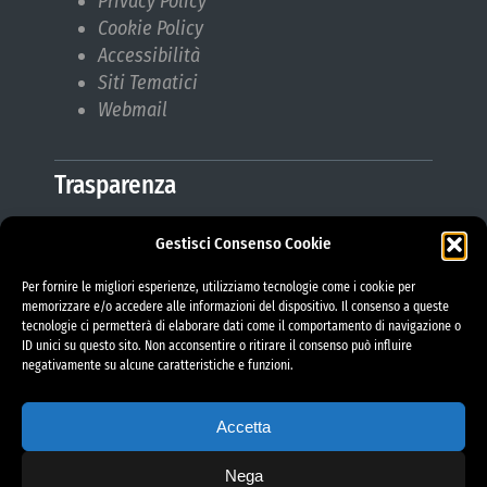
Privacy Policy
Cookie Policy
Accessibilità
Siti Tematici
Webmail
Trasparenza
Gestisci Consenso Cookie
Amministrazione Trasparente
Albo Pretorio
Per fornire le migliori esperienze, utilizziamo tecnologie come i cookie per
Bilanci
memorizzare e/o accedere alle informazioni del dispositivo. Il consenso a queste
tecnologie ci permetterà di elaborare dati come il comportamento di navigazione o
Bandi di gara
ID unici su questo sito. Non acconsentire o ritirare il consenso può influire
Pubblicazioni di Matrimonio
negativamente su alcune caratteristiche e funzioni.
Responsabile protezione dati (RPD)
Accetta
Nega