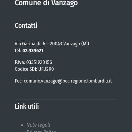
Comune di Vanzago
COMUNICAZIONE
Contatti
Via Garibaldi, 6 – 20043 Vanzago (MI)
tel:
02.939621
P.Iva: 03351920156
Codice SDI: UFU2R0
Pec: comune.vanzago@pec.regione.lombardia.it
Link utili
Note legali