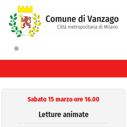
Salta
al
contenuto
Toggle
Navigation
HOME
IL COMUNE
GLI UFFICI
Sabato 15 marzo ore 16.00
SERVIZI E UTILITA’
Letture animate
AREE TEMATICHE