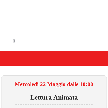
Salta
al
contenuto
Toggle
Navigation
HOME
IL COMUNE
GLI UFFICI
Mercoledì 22 Maggio dalle 10:00
SERVIZI E UTILITA’
Lettura Animata
AREE TEMATICHE