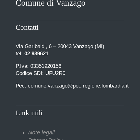
Comune di Vanzago
COMUNICAZIONE
Contatti
Via Garibaldi, 6 – 20043 Vanzago (MI)
tel:
02.939621
P.Iva: 03351920156
Codice SDI: UFU2R0
Pec: comune.vanzago@pec.regione.lombardia.it
Link utili
Note legali