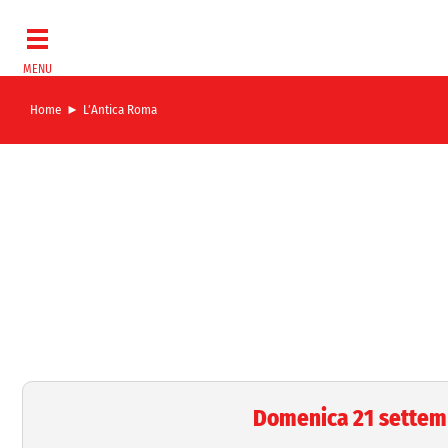
Salta
al
contenuto
Home
L’Antica Roma
Domenica 21 settemb