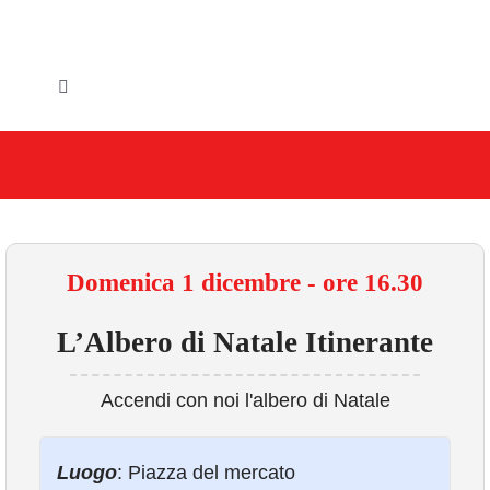
Salta
al
contenuto
Toggle
Navigation
HOME
IL COMUNE
GLI UFFICI
Domenica 1 dicembre - ore 16.30
SERVIZI E UTILITA’
L’Albero di Natale Itinerante
AREE TEMATICHE
Accendi con noi l'albero di Natale
VIVERE VANZAGO
Luogo
: Piazza del mercato