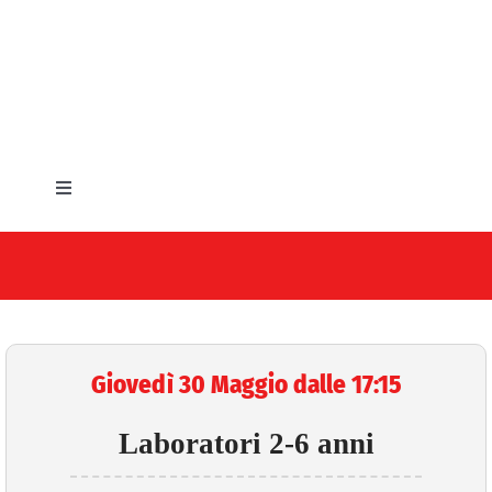
Salta
al
contenuto
Toggle
Navigation
HOME
IL COMUNE
GLI UFFICI
Giovedì 30 Maggio dalle 17:15
SERVIZI E UTILITA’
Laboratori 2-6 anni
AREE TEMATICHE