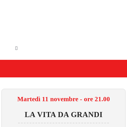
Salta
al
contenuto
Toggle
Navigation
HOME
IL COMUNE
GLI UFFICI
Martedì 11 novembre - ore 21.00
SERVIZI E UTILITA’
LA VITA DA GRANDI
AREE TEMATICHE