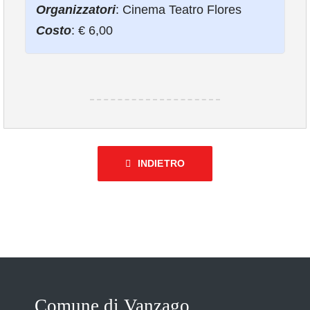
Organizzatori
: Cinema Teatro Flores
COMUNICAZIONE
Costo
: € 6,00
INDIETRO
Comune di Vanzago