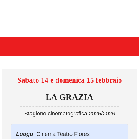
Salta
al
contenuto
Toggle
Navigation
HOME
IL COMUNE
GLI UFFICI
Sabato 14 e domenica 15 febbraio
SERVIZI E UTILITA’
LA GRAZIA
AREE TEMATICHE
Stagione cinematografica 2025/2026
VIVERE VANZAGO
Luogo
: Cinema Teatro Flores