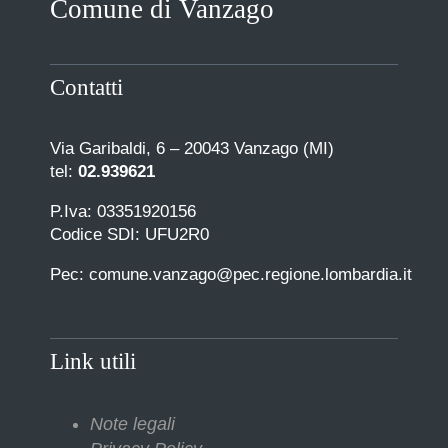
Comune di Vanzago
COMUNICAZIONE
Contatti
Via Garibaldi, 6 – 20043 Vanzago (MI)
tel:
02.939621
P.Iva: 03351920156
Codice SDI: UFU2R0
Pec: comune.vanzago@pec.regione.lombardia.it
Link utili
Note legali