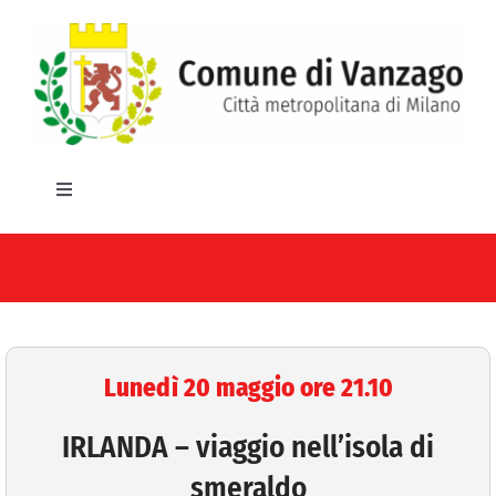
Salta
al
contenuto
Toggle
Navigation
HOME
IL COMUNE
GLI UFFICI
Lunedì 20 maggio ore 21.10
SERVIZI E UTILITA’
IRLANDA – viaggio nell’isola di
smeraldo
AREE TEMATICHE