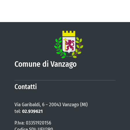
Comune di Vanzago
Contatti
Via Garibaldi, 6 – 20043 Vanzago (MI)
tel:
02.939621
P.Iva: 03351920156
Codice SDI: UFU2R0