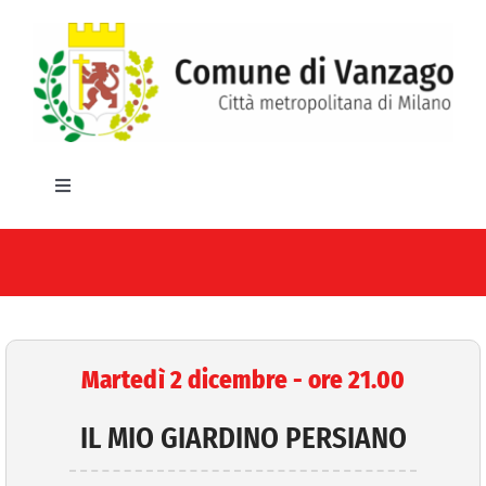
Salta
al
contenuto
Toggle
Navigation
HOME
IL COMUNE
GLI UFFICI
Martedì 2 dicembre - ore 21.00
SERVIZI E UTILITA’
IL MIO GIARDINO PERSIANO
AREE TEMATICHE