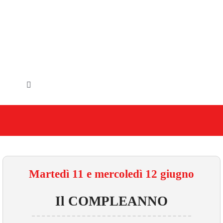
Salta
al
contenuto
Toggle
Navigation
HOME
IL COMUNE
GLI UFFICI
Martedì 11 e mercoledì 12 giugno
SERVIZI E UTILITA’
Il COMPLEANNO
AREE TEMATICHE