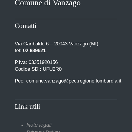
Comune di Vanzago
COMUNICAZIONE
Contatti
Via Garibaldi, 6 – 20043 Vanzago (MI)
tel:
02.939621
P.Iva: 03351920156
Codice SDI: UFU2R0
Pec: comune.vanzago@pec.regione.lombardia.it
Link utili
Note legali