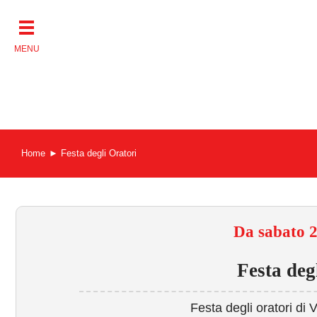
Salta
al
contenuto
Home
Festa degli Oratori
Da sabato 2
Festa deg
Festa degli oratori d